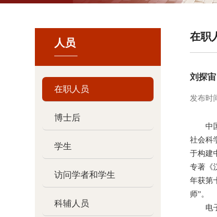
在职
人员
刘探宙
在职人员
发布时间：6
博士后
中
社会科
学生
于构建
专著《
访问学者和学生
年获第
师
”
。
科辅人员
电子