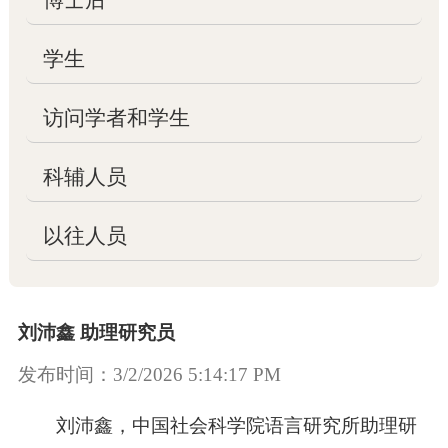

管理委员会
学生

学术委员会
访问学者和学生

子实验室
科辅人员

联系方式
以往人员
项目
刘沛鑫 助理研究员

国家项目
发布时间：3/2/2026 5:14:17 PM

其他项目
刘沛鑫，中国社会科学院语言研究所助理研