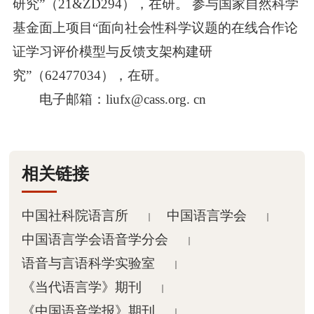
研究”（21&ZD294），在研。 参与国家自然科学
基金面上项目“面向社会性科学议题的在线合作论
动态
证学习评价模型与反馈支架构建研
究”（62477034），在研。

最新动态
电子邮箱：liufx@cass.org. cn

学术活动
人员
相关链接

在职人员
中国社科院语言所
中国语言学会
｜
｜
中国语言学会语音学分会
｜

博士后
语音与言语科学实验室
｜
《当代语言学》期刊

学生
｜
《中国语音学报》期刊
｜