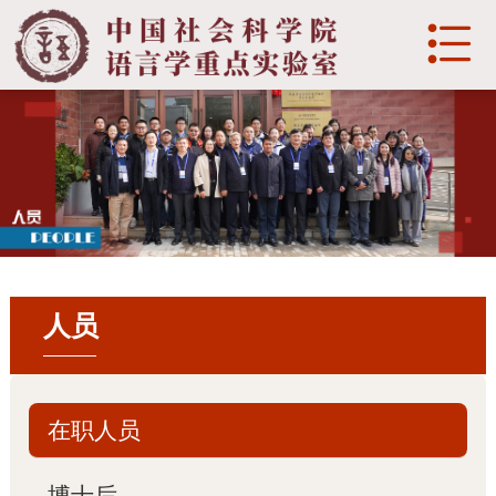

English
首页
实验室介绍

概况

历史沿革
人员

发展目标
部门
在职人员

组织架构
博士后