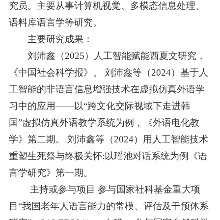
究员。主要从事计算机视觉、多模态信息处理、
成果
语料库语言学等研究。
主要研究成果：

论文
刘沛鑫（2025）人工智能赋能西夏文研究，

著作
《中国社会科学报》。 刘沛鑫等（2024）基于人
工智能的非语言信息增强技术在虚拟仿真外语学

数据库
习中的应用——以“跨文化交际视域下走进韩
国”虚拟仿真外语教学系统为例，《外语电化教

年报
学》第二期。 刘沛鑫等（2024）用人工智能技术
重塑生死祭与终极关怀:以瑶池对话系统为例《语

专利
言学研究》第一期。

工具
主持或参与项目 参与国家社科基金重大项
目“我国老年人语言能力的常模、评估及干预体系

其他成果