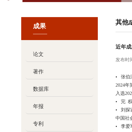
其他
成果
近年成
论文
发布时间：5
著作
• 张
2024
数据库
入选2
• 完 
年报
• 刘
中国社
专利
• 李爱军